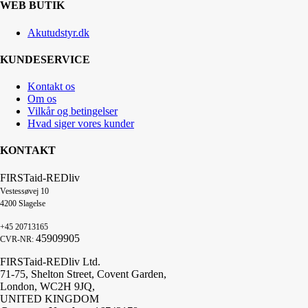
WEB BUTIK
Akutudstyr.dk
KUNDESERVICE
Kontakt os
Om os
Vilkår og betingelser
Hvad siger vores kunder
KONTAKT
FIRSTaid-REDliv
Vestessøvej 10
4200 Slagelse
+45 20713165
45909905
CVR-NR:
FIRSTaid-REDliv Ltd.
71-75, Shelton Street, Covent Garden,
London, WC2H 9JQ,
UNITED KINGDOM