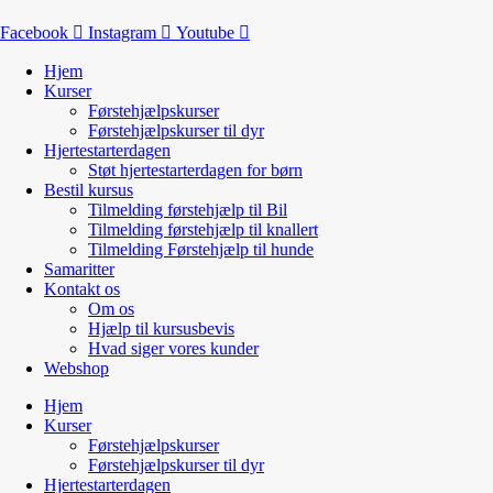
Facebook
Instagram
Youtube
Hjem
Kurser
Førstehjælpskurser
Førstehjælpskurser til dyr
Hjertestarterdagen
Støt hjertestarterdagen for børn
Bestil kursus
Tilmelding førstehjælp til Bil
Tilmelding førstehjælp til knallert
Tilmelding Førstehjælp til hunde
Samaritter
Kontakt os
Om os
Hjælp til kursusbevis
Hvad siger vores kunder
Webshop
Hjem
Kurser
Førstehjælpskurser
Førstehjælpskurser til dyr
Hjertestarterdagen