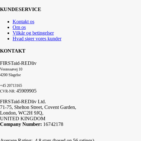
KUNDESERVICE
Kontakt os
Om os
Vilkår og betingelser
Hvad siger vores kunder
KONTAKT
FIRSTaid-REDliv
Vestessøvej 10
4200 Slagelse
+45 20713165
45909905
CVR-NR:
FIRSTaid-REDliv Ltd.
71-75, Shelton Street, Covent Garden,
London, WC2H 9JQ,
UNITED KINGDOM
Company Number:
16742178
Average Rating:
4.8 stars (based on 56 ratings)