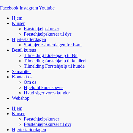
Facebook
Instagram
Youtube
Hjem
Kurser
Førstehjælpskurser
Førstehjælpskurser til dyr
Hjertestarterdagen
Støt hjertestarterdagen for børn
Bestil kursus
Tilmelding førstehjælp til Bil
Tilmelding førstehjælp til knallert
Tilmelding Førstehjælp til hunde
Samaritter
Kontakt os
Om os
Hjælp til kursusbevis
Hvad siger vores kunder
Webshop
Hjem
Kurser
Førstehjælpskurser
Førstehjælpskurser til dyr
Hjertestarterdagen