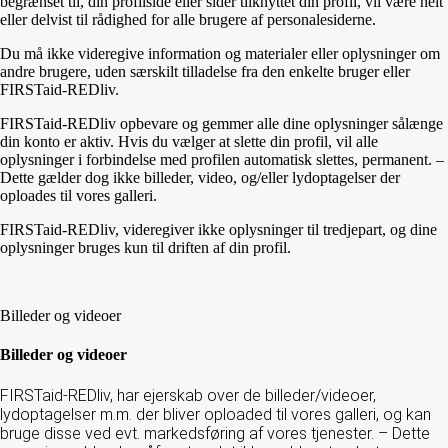
begrænset til, din profilside eller sider tilknyttet din profil,
vil være helt
eller delvist til rådighed for alle brugere af personalesiderne.
Du må ikke videregive information og materialer eller oplysninger om
andre brugere, uden særskilt tilladelse fra den enkelte bruger eller
FIRSTaid-REDliv.
FIRSTaid-REDliv opbevare og gemmer alle dine oplysninger sålænge
din konto er aktiv. Hvis du vælger at slette din profil, vil alle
oplysninger i forbindelse med profilen automatisk slettes, permanent. –
Dette gælder dog ikke billeder, video, og/eller lydoptagelser der
oploades til vores galleri.
FIRSTaid-REDliv, videregiver ikke oplysninger til tredjepart, og dine
oplysninger bruges kun til driften af din profil.
Billeder og videoer
Billeder og videoer
FIRSTaid-REDliv, har ejerskab over de billeder/videoer,
lydoptagelser m.m. der bliver oploaded til vores galleri, og kan
bruge disse ved evt. markedsføring af vores tjenester. – Dette