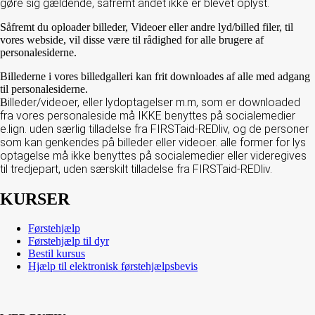
gøre sig gældende, såfremt andet ikke er blevet oplyst.
Såfremt du oploader billeder, Videoer eller andre lyd/billed filer, til
vores webside, vil disse være til rådighed for alle brugere af
personalesiderne.
Billederne i vores billedgalleri kan frit downloades af alle med adgang
til personalesiderne.
illeder/videoer, eller lydoptagelser m.m, som er downloaded
B
fra vores personaleside må IKKE benyttes på socialemedier
e.lign. uden særlig tilladelse fra FIRSTaid-REDliv, og de personer
som kan genkendes på billeder eller videoer. alle former for lys
optagelse må ikke benyttes på socialemedier eller videregives
til tredjepart, uden særskilt tilladelse fra FIRSTaid-REDliv.
KURSER
Førstehjælp
Førstehjælp til dyr
Bestil kursus
Hjælp til elektronisk førstehjælpsbevis