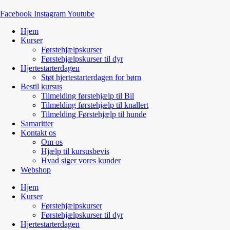
Facebook
Instagram
Youtube
Hjem
Kurser
Førstehjælpskurser
Førstehjælpskurser til dyr
Hjertestarterdagen
Støt hjertestarterdagen for børn
Bestil kursus
Tilmelding førstehjælp til Bil
Tilmelding førstehjælp til knallert
Tilmelding Førstehjælp til hunde
Samaritter
Kontakt os
Om os
Hjælp til kursusbevis
Hvad siger vores kunder
Webshop
Hjem
Kurser
Førstehjælpskurser
Førstehjælpskurser til dyr
Hjertestarterdagen