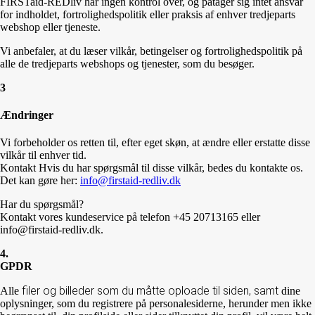
FIRSTaid-REDliv har ingen kontrol over, og påtager sig intet ansvar
for indholdet, fortrolighedspolitik eller praksis af enhver tredjeparts
webshop eller tjeneste.
Vi anbefaler, at du læser vilkår, betingelser og fortrolighedspolitik på
alle de tredjeparts webshops og tjenester, som du besøger.
3
Ændringer
Vi forbeholder os retten til, efter eget skøn, at ændre eller erstatte disse
vilkår til enhver tid.
Kontakt Hvis du har spørgsmål til disse vilkår, bedes du kontakte os.
Det kan gøre her:
info@firstaid-redliv.dk
Har du spørgsmål?
Kontakt vores kundeservice på telefon +45 20713165 eller
info@firstaid-redliv.dk.
4.
GPDR
filer og billeder
som du måtte oploade til siden, samt
Alle
dine
oplysninger,
som du registrere på personalesiderne, herunder men ikke