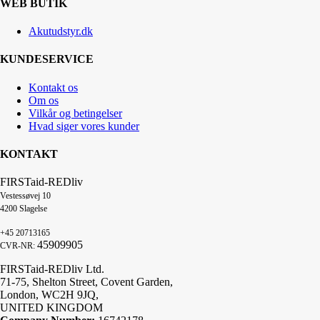
WEB BUTIK
Akutudstyr.dk
KUNDESERVICE
Kontakt os
Om os
Vilkår og betingelser
Hvad siger vores kunder
KONTAKT
FIRSTaid-REDliv
Vestessøvej 10
4200 Slagelse
+45 20713165
45909905
CVR-NR:
FIRSTaid-REDliv Ltd.
71-75, Shelton Street, Covent Garden,
London, WC2H 9JQ,
UNITED KINGDOM