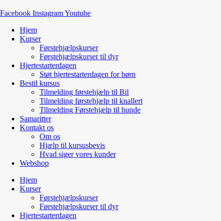
Facebook
Instagram
Youtube
Hjem
Kurser
Førstehjælpskurser
Førstehjælpskurser til dyr
Hjertestarterdagen
Støt hjertestarterdagen for børn
Bestil kursus
Tilmelding førstehjælp til Bil
Tilmelding førstehjælp til knallert
Tilmelding Førstehjælp til hunde
Samaritter
Kontakt os
Om os
Hjælp til kursusbevis
Hvad siger vores kunder
Webshop
Hjem
Kurser
Førstehjælpskurser
Førstehjælpskurser til dyr
Hjertestarterdagen