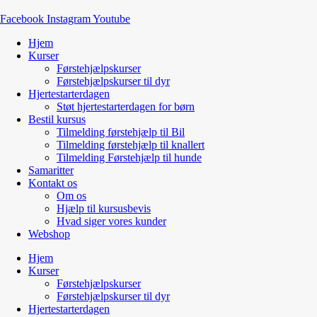
Facebook
Instagram
Youtube
Hjem
Kurser
Førstehjælpskurser
Førstehjælpskurser til dyr
Hjertestarterdagen
Støt hjertestarterdagen for børn
Bestil kursus
Tilmelding førstehjælp til Bil
Tilmelding førstehjælp til knallert
Tilmelding Førstehjælp til hunde
Samaritter
Kontakt os
Om os
Hjælp til kursusbevis
Hvad siger vores kunder
Webshop
Hjem
Kurser
Førstehjælpskurser
Førstehjælpskurser til dyr
Hjertestarterdagen