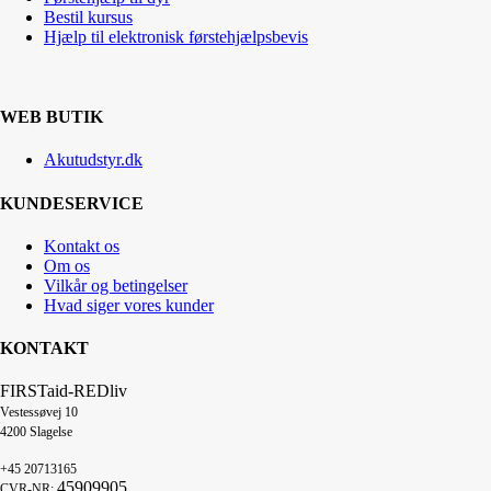
Bestil kursus
Hjælp til elektronisk førstehjælpsbevis
WEB BUTIK
Akutudstyr.dk
KUNDESERVICE
Kontakt os
Om os
Vilkår og betingelser
Hvad siger vores kunder
KONTAKT
FIRSTaid-REDliv
Vestessøvej 10
4200 Slagelse
+45 20713165
45909905
CVR-NR: