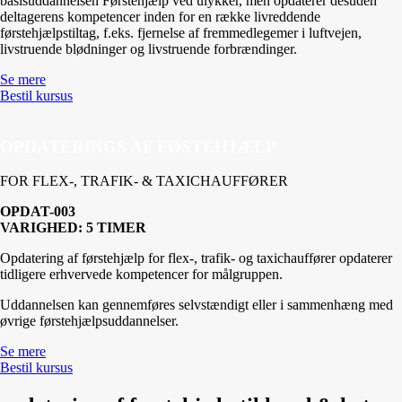
basisuddannelsen Førstehjælp ved ulykker, men opdaterer desuden
deltagerens kompetencer inden for en række livreddende
førstehjælpstiltag, f.eks. fjernelse af fremmedlegemer i luftvejen,
livstruende blødninger og livstruende forbrændinger.
Se mere
Bestil kursus
OPDATERINGS AF FØSTEHJÆLP
FOR FLEX-, TRAFIK- & TAXICHAUFFØRER
OPDAT-003
VARIGHED: 5 TIMER
Opdatering af førstehjælp for flex-, trafik- og taxichauffører opdaterer
tidligere erhvervede kompetencer for målgruppen.
Uddannelsen kan gennemføres selvstændigt eller i sammenhæng med
øvrige førstehjælpsuddannelser.
Se mere
Bestil kursus