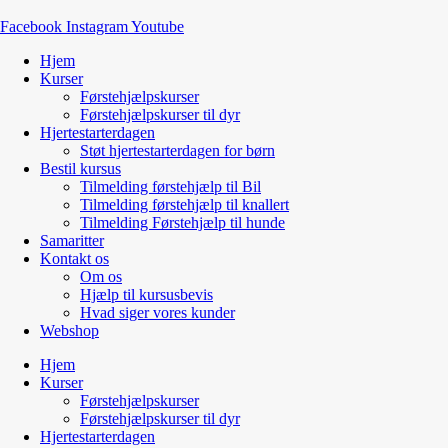
Facebook
Instagram
Youtube
Hjem
Kurser
Førstehjælpskurser
Førstehjælpskurser til dyr
Hjertestarterdagen
Støt hjertestarterdagen for børn
Bestil kursus
Tilmelding førstehjælp til Bil
Tilmelding førstehjælp til knallert
Tilmelding Førstehjælp til hunde
Samaritter
Kontakt os
Om os
Hjælp til kursusbevis
Hvad siger vores kunder
Webshop
Hjem
Kurser
Førstehjælpskurser
Førstehjælpskurser til dyr
Hjertestarterdagen