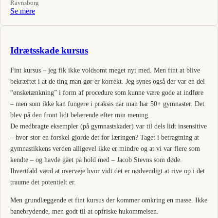
Ravnsborg
Se mere
Idrætsskade kursus
Fint kursus – jeg fik ikke voldsomt meget nyt med. Men fint at blive
bekræftet i at de ting man gør er korrekt. Jeg synes også der var en del
“ønsketænkning” i form af procedure som kunne være gode at indføre
– men som ikke kan fungere i praksis når man har 50+ gymnaster. Det
blev på den front lidt belærende efter min mening.
De medbragte eksempler (på gymnastskader) var til dels lidt insensitive
– hvor stor en forskel gjorde det for læringen? Taget i betragtning at
gymnastikkens verden alligevel ikke er mindre og at vi var flere som
kendte – og havde gået på hold med – Jacob Stevns som døde.
Ihvertfald værd at overveje hvor vidt det er nødvendigt at rive op i det
traume det potentielt er.
Men grundlæggende et fint kursus der kommer omkring en masse. Ikke
banebrydende, men godt til at opfriske hukommelsen.