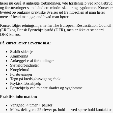
lærer nu også at anlægge forbindinger, yde førstehjælp ved knoglebrud
og forstuvninger samt håndtere mindre skader og sygdomme. Kurset er
bygget op omkring praktiske øvelser ud fra filosofien at man lærer
mere af hvad man gør, end hvad man hører.
Kurset følger retningslinjerne fra The European Resuscitation Council
(ERC) og Dansk Førstehjælpsråd (DFR), men er ikke et standard
DFR-kursus.
På kurset lærer eleverne bl.a.:
Stabilt sideleje
Alarmering
Anlæggelse af forbindinger
Støtteforbindinger
Knoglebrud
Forstuvninger
Tegn på kredsløbssvigt og chok
Psykisk førstehjælp
Førstehjælp ved mindre skader og sygdomme
Praktisk information:
Varighed: 4 timer + pauser
Maks. deltagere: 25 elever pr. hold — ved større hold kontakt os