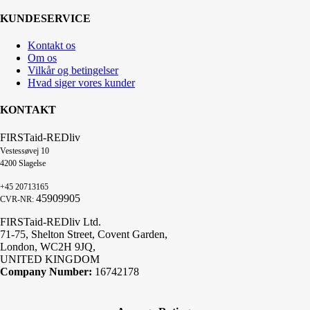
KUNDESERVICE
Kontakt os
Om os
Vilkår og betingelser
Hvad siger vores kunder
KONTAKT
FIRSTaid-REDliv
Vestessøvej 10
4200 Slagelse
+45 20713165
45909905
CVR-NR:
FIRSTaid-REDliv Ltd.
71-75, Shelton Street, Covent Garden,
London, WC2H 9JQ,
UNITED KINGDOM
Company Number:
16742178