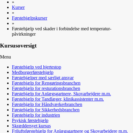
»
Kurser
»
Førstehjælpskurser
»
Førstehjælp ved skader i forbindelse med temperatur-
påvirkninger
Kursusoversigt
Menu
Førstehjælp ved hjertestop
Medborgerførstehjælp
Førstehjælper med særligt ansvar
Førstehjælp for Rengøringsbranchen
Førstehjælp for resturationsbranchen
Førstehjælp for Anlægsgartnere, Skovarbejdere m.m.
Førstehjælp for Tandlæger, klinikassistenter m.m.
Førstehjælp for Håndværkerbranchen
Førstehjælp for Sikkerhedsbranchen
Førstehjælp for industrien
Psykisk førstehjælp
Skræddersyet kursus
Friluftsførstehjælp for Anlægsgartnere og Skovarbejdere m.m.