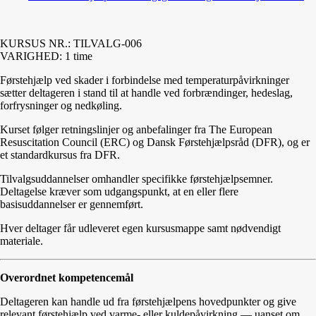
KURSUS NR.: TILVALG-006
VARIGHED: 1 time
Førstehjælp ved skader i forbindelse med temperaturpåvirkninger
sætter deltageren i stand til at handle ved forbrændinger, hedeslag,
forfrysninger og nedkøling.
Kurset følger retningslinjer og anbefalinger fra The European
Resuscitation Council (ERC) og Dansk Førstehjælpsråd (DFR), og er
et standardkursus fra DFR.
Tilvalgsuddannelser omhandler specifikke førstehjælpsemner.
Deltagelse kræver som udgangspunkt, at en eller flere
basisuddannelser er gennemført.
Hver deltager får udleveret egen kursusmappe samt nødvendigt
materiale.
Overordnet kompetencemål
Deltageren kan handle ud fra førstehjælpens hovedpunkter og give
relevant førstehjælp ved varme- eller kuldepåvirkning — uanset om