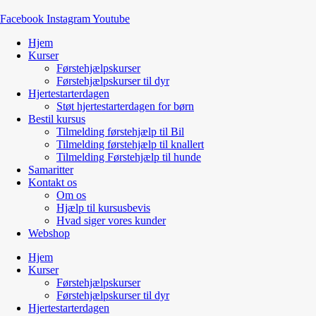
Facebook
Instagram
Youtube
Hjem
Kurser
Førstehjælpskurser
Førstehjælpskurser til dyr
Hjertestarterdagen
Støt hjertestarterdagen for børn
Bestil kursus
Tilmelding førstehjælp til Bil
Tilmelding førstehjælp til knallert
Tilmelding Førstehjælp til hunde
Samaritter
Kontakt os
Om os
Hjælp til kursusbevis
Hvad siger vores kunder
Webshop
Hjem
Kurser
Førstehjælpskurser
Førstehjælpskurser til dyr
Hjertestarterdagen